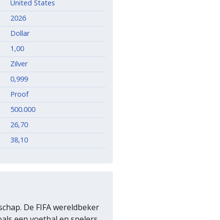
United States
2026
Dollar
1,00
Zilver
0,999
Proof
500.000
26,70
38,10
nschap. De FIFA wereldbeker
ls een voetbal en spelers