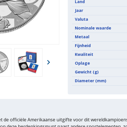
Land
Jaar
Valuta
Nominale waarde
Metaal
Fijnheid
Kwaliteit

Oplage
Gewicht (g)
Diameter (mm)
t de officiële Amerikaanse uitgifte voor dit wereldkampioe
 op deze herdenkingsmunt naast andere sportelementen, zoa