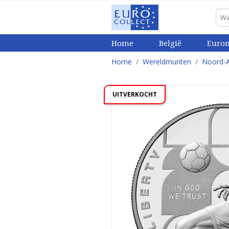
Home
België
Euro
Home
Wereldmunten
Noord-
UITVERKOCHT