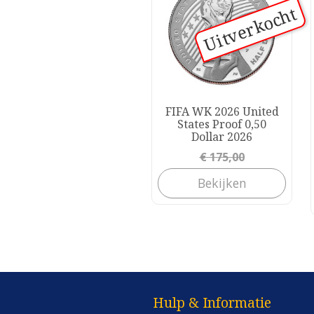
Uitverkocht
FIFA WK 2026 United
States Proof 0,50
Dollar 2026
Prijs
€ 175,00
Bekijken
Hulp & Informatie