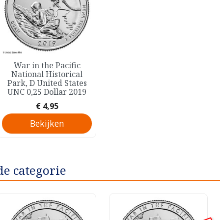
Snel bekijken
War in the Pacific

National Historical
Park, D United States
UNC 0,25 Dollar 2019
Prijs
€ 4,95
Bekijken
de categorie