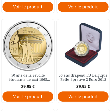
Voir le produit
Voir le produit
50 ans de la révolte
30 ans drapeau EU Belgique
étudiante de mai 1968
Belle-épreuve 2 Euro 2015
Belgique Belle-épreuve 2
Prix
Prix
29,95 €
39,95 €
Euro 2018
Voir le produit
Voir le produit