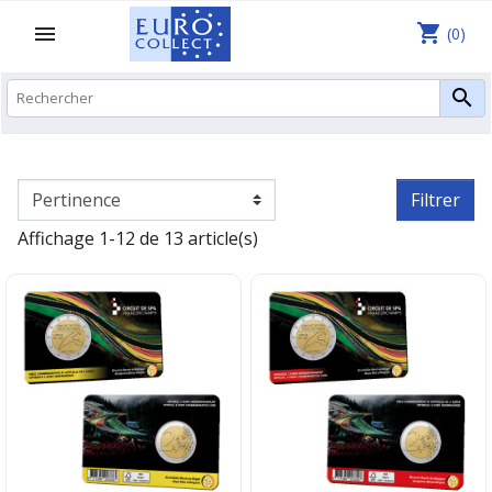
shopping_cart

(0)

Filtrer
Affichage 1-12 de 13 article(s)