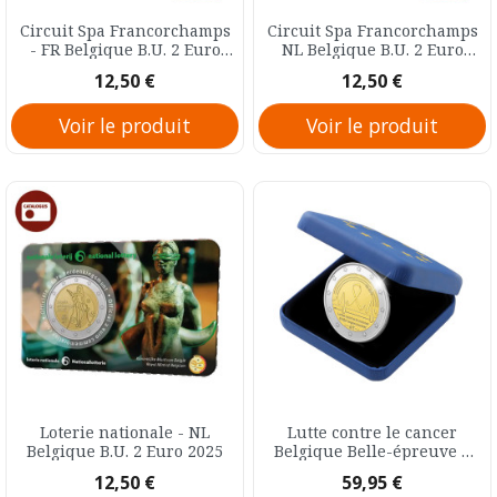
Circuit Spa Francorchamps
Circuit Spa Francorchamps
- FR Belgique B.U. 2 Euro
NL Belgique B.U. 2 Euro
2025
2025
Prix
Prix
12,50 €
12,50 €
Voir le produit
Voir le produit
Loterie nationale - NL
Lutte contre le cancer
Belgique B.U. 2 Euro 2025
Belgique Belle-épreuve 2
Euro 2024
Prix
Prix
12,50 €
59,95 €