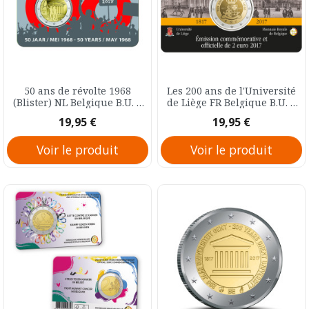
50 ans de révolte 1968
Les 200 ans de l'Université
(Blister) NL Belgique B.U. 2
de Liège FR Belgique B.U. 2
Euro 2018
Euro 2017
Prix
Prix
19,95 €
19,95 €
Voir le produit
Voir le produit