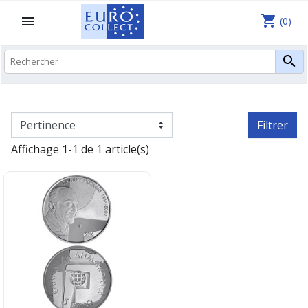
shopping_cart

(0)

Filtrer
Affichage 1-1 de 1 article(s)