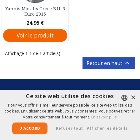
Yannis Moralis Grèce B.U. 5
Euro 2016
Prix
24,95 €
Voir le produit
Affichage 1-1 de 1 article(s)

Retour en haut
Aide & Contact
×
Ce site web utilise des cookies
Pour vous offrir le meilleur service possible, ce site web utilise des
Copyright © 2026 EuroCollect
cookies. En utilisant ce site web, vous y consentez. Vous pouvez retirer
DUTCH
votre consentement à tout moment.
En savoir plus
FRENCH
D'ACCORD
Refuser tout
Afficher les détails