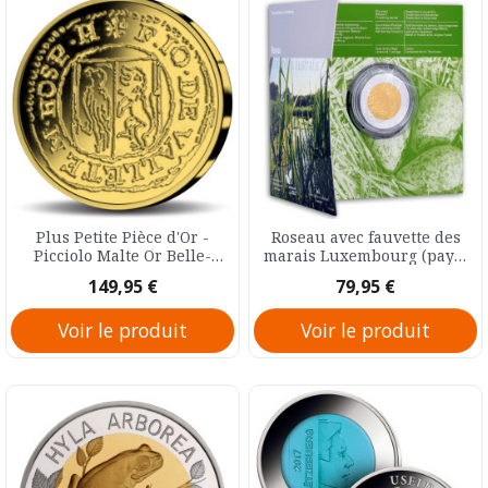
Plus Petite Pièce d'Or -
Roseau avec fauvette des
Picciolo Malte Or Belle-
marais Luxembourg (pays)
épreuve 5 Euro 2013
Argent Prooflike 5 Euro
Prix
Prix
149,95 €
79,95 €
2018
Voir le produit
Voir le produit