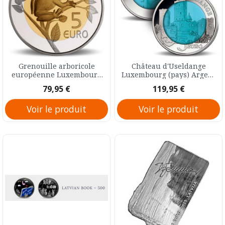
Grenouille arboricole
Château d'Useldange
européenne Luxembourg
Luxembourg (pays) Argent
(pays) Prooflike 5 Euro 2017
Prooflike 5 Euro 2017
Prix
Prix
79,95 €
119,95 €
Voir le produit
Voir le produit