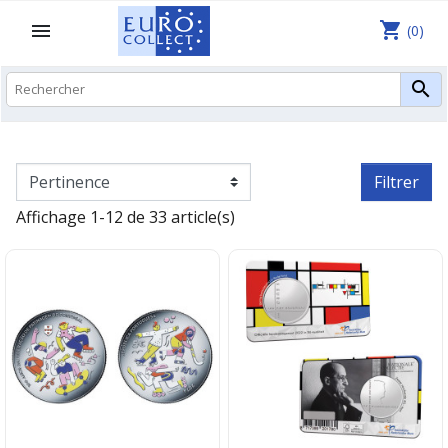
shopping_cart

(0)

Filtrer
Affichage 1-12 de 33 article(s)