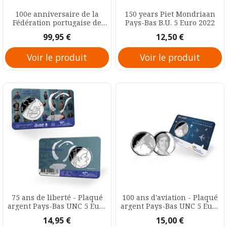
100e anniversaire de la
150 years Piet Mondriaan
Fédération portugaise de
Pays-Bas B.U. 5 Euro 2022
patinage Portugal Argent
Prix
Prix
99,95 €
12,50 €
Belle-épreuve 5 Euro 2024
Voir le produit
Voir le produit
75 ans de liberté - Plaqué
100 ans d'aviation - Plaqué
argent Pays-Bas UNC 5 Euro
argent Pays-Bas UNC 5 Euro
2020
2019
Prix
Prix
14,95 €
15,00 €