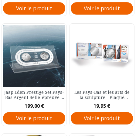
Voir le produit
Voir le produit
Jaap Eden Prestige Set Pays-
Les Pays-Bas et les arts de
Bas Argent Belle-épreuve 5
la sculpture - Plaqué
Euro 2019
argent Pays-Bas B.U. 5 Euro
Prix
Prix
199,00 €
19,95 €
2012
Voir le produit
Voir le produit