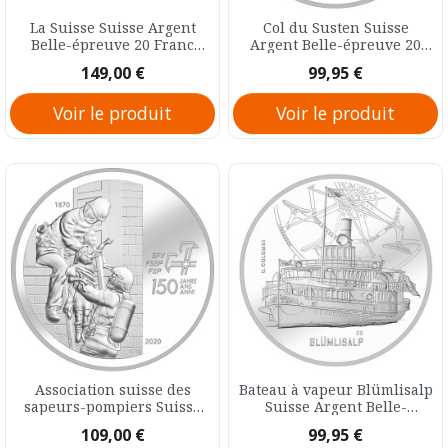
La Suisse Suisse Argent
Col du Susten Suisse
Belle-épreuve 20 Franc
Argent Belle-épreuve 20
2024
Franc 2020
Prix
Prix
149,00 €
99,95 €
Voir le produit
Voir le produit
Association suisse des
Bateau à vapeur Blümlisalp
sapeurs-pompiers Suisse
Suisse Argent Belle-
Argent Belle-épreuve 20
épreuve 20 Franc 2019
Prix
Prix
109,00 €
99,95 €
Franc 2020