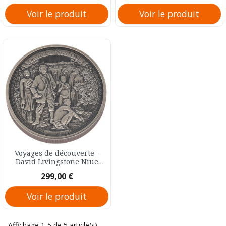
Voir le produit
Voir le produit
Voyages de découverte -
David Livingstone Niue
Argent 5 Dollar 2016
Prix
299,00 €
Voir le produit
Affichage 1-5 de 5 article(s)