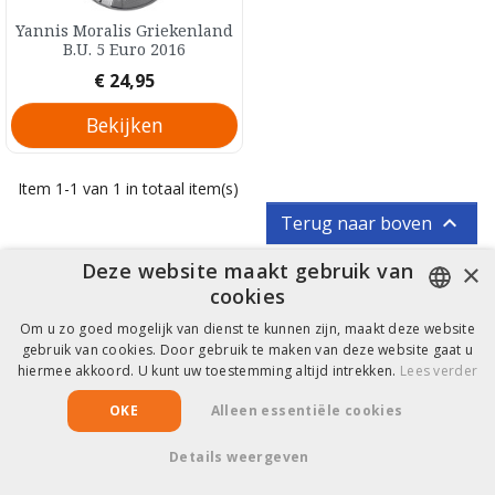
Yannis Moralis Griekenland
B.U. 5 Euro 2016
Prijs
€ 24,95
Bekijken
Item 1-1 van 1 in totaal item(s)

Terug naar boven
×
Deze website maakt gebruik van
cookies
Hulp & Informatie
Om u zo goed mogelijk van dienst te kunnen zijn, maakt deze website
DUTCH
gebruik van cookies. Door gebruik te maken van deze website gaat u
hiermee akkoord. U kunt uw toestemming altijd intrekken.
Lees verder
FRENCH
Copyright © 2026 EuroCollect
OKE
Alleen essentiële cookies
Details weergeven