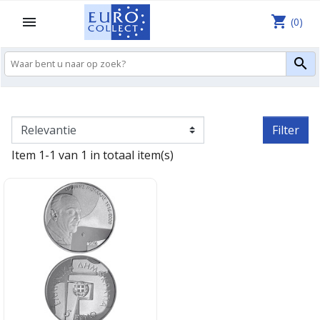
shopping_cart

(0)

Filter
Item 1-1 van 1 in totaal item(s)