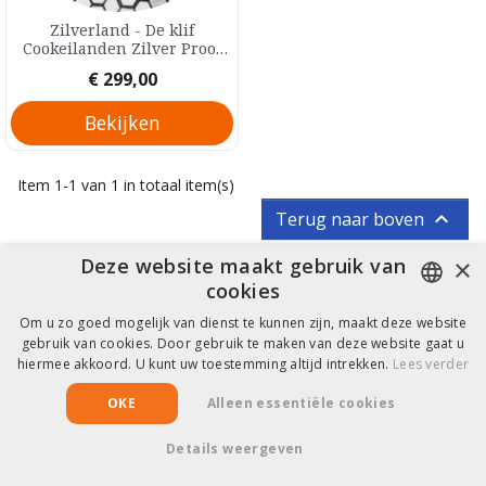
Zilverland - De klif
Cookeilanden Zilver Proof
10 Dollar 2025
Prijs
€ 299,00
Bekijken
Item 1-1 van 1 in totaal item(s)

Terug naar boven
×
Deze website maakt gebruik van
cookies
Hulp & Informatie
Om u zo goed mogelijk van dienst te kunnen zijn, maakt deze website
DUTCH
gebruik van cookies. Door gebruik te maken van deze website gaat u
hiermee akkoord. U kunt uw toestemming altijd intrekken.
Lees verder
FRENCH
Copyright © 2026 EuroCollect
OKE
Alleen essentiële cookies
Details weergeven