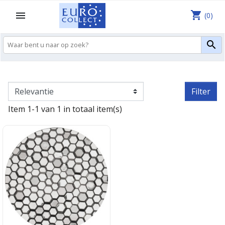
shopping_cart

(0)

Filter
Item 1-1 van 1 in totaal item(s)