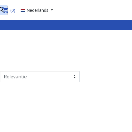
shopping_cart

(0)
Nederlands