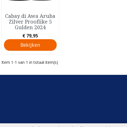
Cabay di Awa Aruba
Snel bekijken

Zilver Prooflike 5
Gulden 2024
Prijs
€ 79,95
Bekijken
Item 1-1 van 1 in totaal item(s)