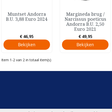
Muntset Andorra
Margineda brug /
Snel bekijken
Snel bekijken


B.U. 3,88 Euro 2024
Narcissus poeticus
Andorra B.U. 2,50
Euro 2021
Prijs
Prijs
€ 46,95
€ 49,95
Bekijken
Bekijken
Item 1-2 van 2 in totaal item(s)