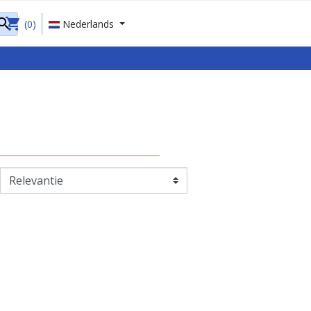
shopping_cart

(0)
Nederlands