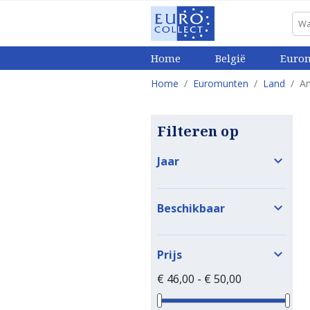
Home
België
Euro
Home
Euromunten
Land
An
Filteren op

Jaar

Beschikbaar

Prijs
€ 46,00 - € 50,00