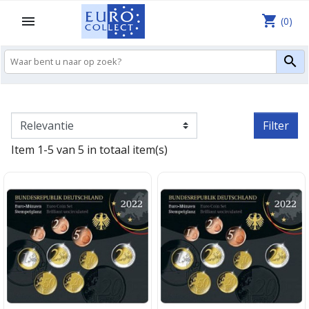
shopping_cart

(0)

Filter
Item 1-5 van 5 in totaal item(s)