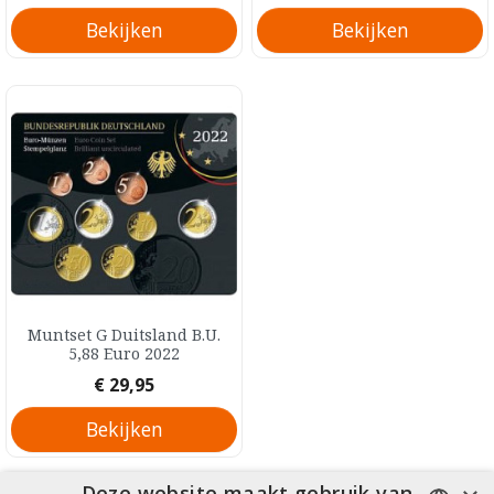
Bekijken
Bekijken
Muntset G Duitsland B.U.
5,88 Euro 2022
Prijs
€ 29,95
Bekijken
Deze website maakt gebruik van
Item 1-5 van 5 in totaal item(s)