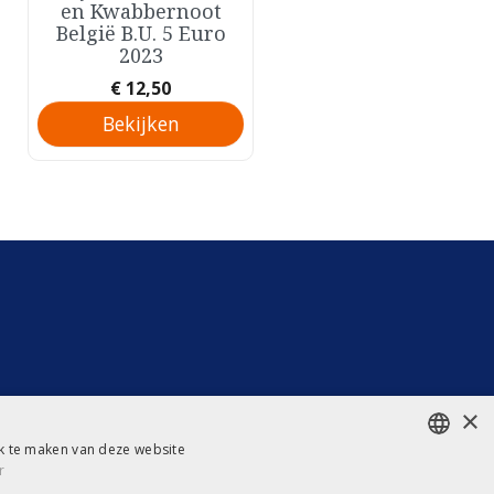
Snel bekijken
en Kwabbernoot
België B.U. 5 Euro
2023
Prijs
€ 12,50
Bekijken
×
ik te maken van deze website
r
DUTCH