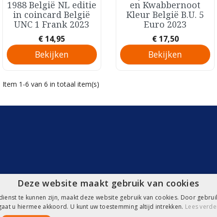
Snel bekijken
Snel bekijken
1988 België NL editie
en Kwabbernoot
in coincard België
Kleur België B.U. 5
UNC 1 Frank 2023
Euro 2023
Prijs
Prijs
€ 14,95
€ 17,50
Bekijken
Bekijken
Item 1-6 van 6 in totaal item(s)
Deze website maakt gebruik van cookies
ienst te kunnen zijn, maakt deze website gebruik van cookies. Door gebru
gaat u hiermee akkoord. U kunt uw toestemming altijd intrekken.
Lees verde