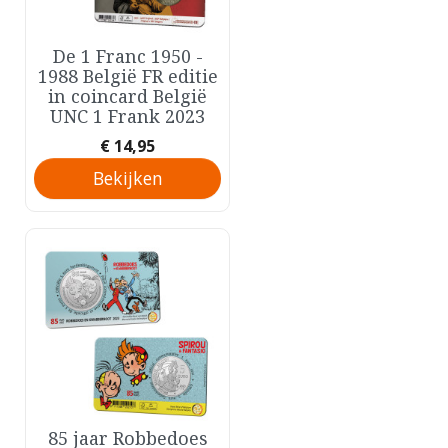
De 1 Franc 1950 -
Snel bekijken

1988 België FR editie
in coincard België
UNC 1 Frank 2023
Prijs
€ 14,95
Bekijken
85 jaar Robbedoes
