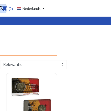
shopping_cart

(0)
Nederlands