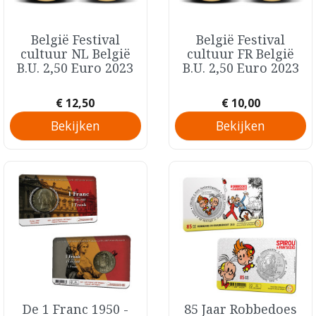
België Festival
België Festival
Snel bekijken
Snel bekijken


cultuur NL België
cultuur FR België
B.U. 2,50 Euro 2023
B.U. 2,50 Euro 2023
Prijs
Prijs
€ 12,50
€ 10,00
Bekijken
Bekijken
De 1 Franc 1950 -
85 Jaar Robbedoes

