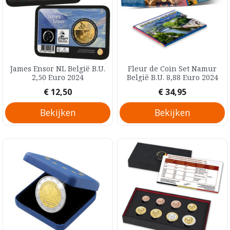
James Ensor NL België B.U.
Fleur de Coin Set Namur
2,50 Euro 2024
België B.U. 8,88 Euro 2024
Prijs
Prijs
€ 12,50
€ 34,95
Bekijken
Bekijken