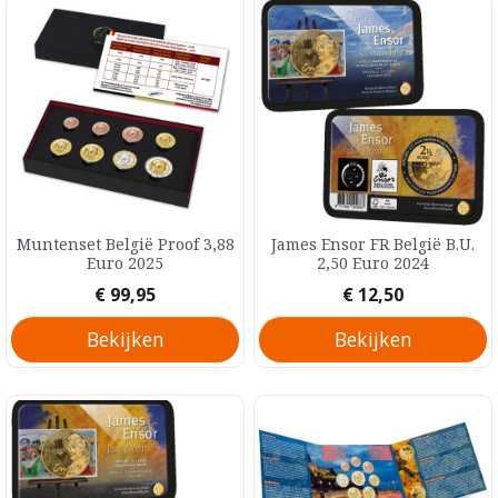
Muntenset België Proof 3,88
James Ensor FR België B.U.
Euro 2025
2,50 Euro 2024
Prijs
Prijs
€ 99,95
€ 12,50
Bekijken
Bekijken