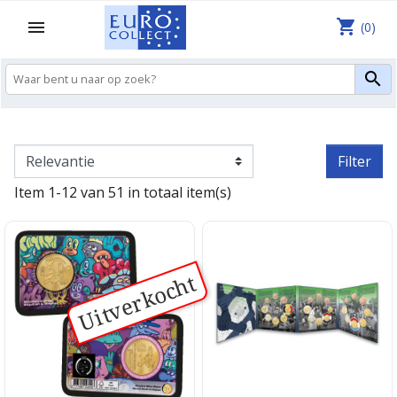
shopping_cart

(0)

Filter
Item 1-12 van 51 in totaal item(s)
Uitverkocht