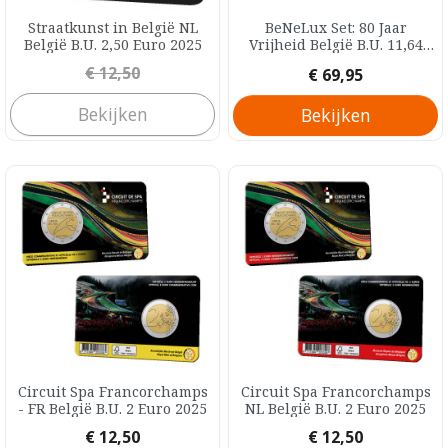
Straatkunst in België NL
BeNeLux Set: 80 Jaar
België B.U. 2,50 Euro 2025
Vrijheid België B.U. 11,64
Euro 2025
Prijs
€ 12,50
Prijs
€ 69,95
Bekijken
Bekijken
Circuit Spa Francorchamps
Circuit Spa Francorchamps
- FR België B.U. 2 Euro 2025
NL België B.U. 2 Euro 2025
Prijs
Prijs
€ 12,50
€ 12,50