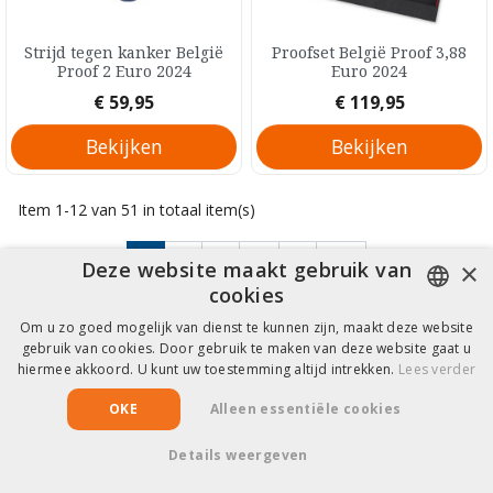
Strijd tegen kanker België
Proofset België Proof 3,88
Proof 2 Euro 2024
Euro 2024
Prijs
Prijs
€ 59,95
€ 119,95
Bekijken
Bekijken
Item 1-12 van 51 in totaal item(s)
Volgende
1
2
3
…
5

×
Deze website maakt gebruik van
cookies

Terug naar boven
Om u zo goed mogelijk van dienst te kunnen zijn, maakt deze website
DUTCH
gebruik van cookies. Door gebruik te maken van deze website gaat u
hiermee akkoord. U kunt uw toestemming altijd intrekken.
Lees verder
FRENCH
Hulp & Informatie
OKE
Alleen essentiële cookies
Details weergeven
Copyright © 2026 EuroCollect