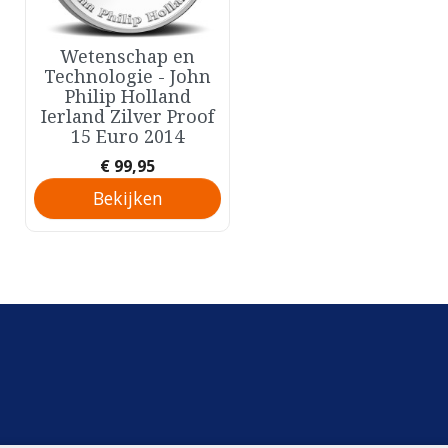
Wetenschap en
Snel bekijken

Technologie - John
Philip Holland
Ierland Zilver Proof
15 Euro 2014
Prijs
€ 99,95
Bekijken