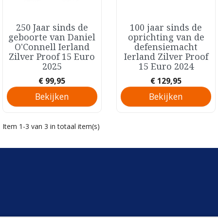
250 Jaar sinds de
100 jaar sinds de
Snel bekijken
Snel bekijken


geboorte van Daniel
oprichting van de
O'Connell Ierland
defensiemacht
Zilver Proof 15 Euro
Ierland Zilver Proof
2025
15 Euro 2024
Prijs
Prijs
€ 99,95
€ 129,95
Bekijken
Bekijken
Item 1-3 van 3 in totaal item(s)