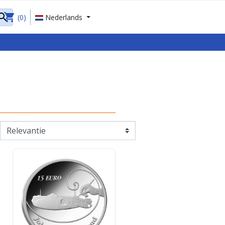
shopping_cart

(0)
Nederlands