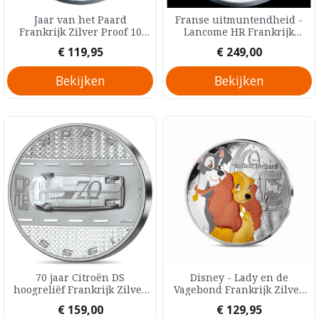
Jaar van het Paard
Franse uitmuntendheid -
Frankrijk Zilver Proof 10
Lancome HR Frankrijk
Euro 2026
Zilver Proof 20 Euro 2025
Prijs
Prijs
€ 119,95
€ 249,00
Bekijken
Bekijken
70 jaar Citroën DS
Disney - Lady en de
hoogreliëf Frankrijk Zilver
Vagebond Frankrijk Zilver
Proof 20 Euro 2025
Proof 10 Euro 2025
Prijs
Prijs
€ 159,00
€ 129,95