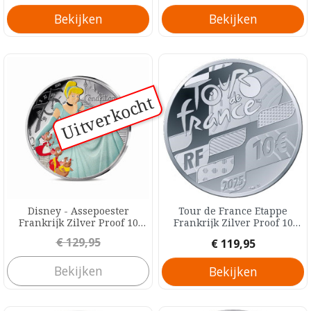
Bekijken
Bekijken
Uitverkocht
Disney - Assepoester
Tour de France Etappe
Frankrijk Zilver Proof 10
Frankrijk Zilver Proof 10
Euro 2025
Euro 2025
Prijs
€ 129,95
Prijs
€ 119,95
Bekijken
Bekijken