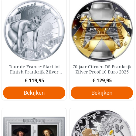
Tour de France: Start tot
70 jaar Citroën DS Frankrijk
Finish Frankrijk Zilver
Zilver Proof 10 Euro 2025
Proof 10 Euro 2025
Prijs
Prijs
€ 119,95
€ 129,95
Bekijken
Bekijken