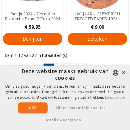
Parijs 2024 - Hercules
100 JAAR - OLYMPISCH
Frankrijk Proof 2 Euro 2024
ERFGOED PARIJS 1924 -
Paavo Nurmi Frankrijk B.U.
Prijs
Prijs
€ 59,95
€ 9,00
0,25 Euro 2024
Bekijken
Bekijken
Item 1-12 van 27 in totaal item(s)
Volgende
1
2
3

×
Deze website maakt gebruik van
cookies

Terug naar boven
Om u zo goed mogelijk van dienst te kunnen zijn, maakt deze website
DUTCH
gebruik van cookies. Door gebruik te maken van deze website gaat u
hiermee akkoord. U kunt uw toestemming altijd intrekken.
Lees verder
FRENCH
Hulp & Informatie
OKE
Alleen essentiële cookies
Details weergeven
Copyright © 2026 EuroCollect