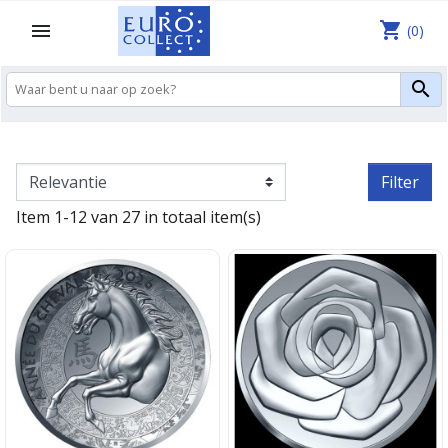
shopping_cart

(0)

Filter
Item 1-12 van 27 in totaal item(s)