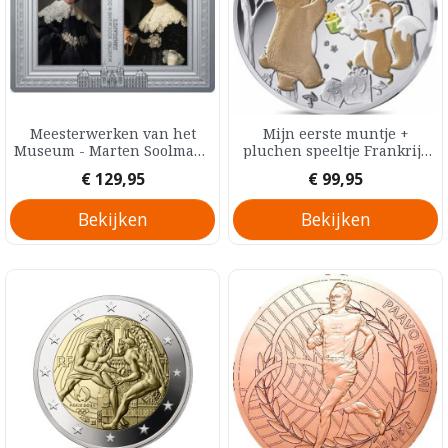
Meesterwerken van het
Mijn eerste muntje +
Museum - Marten Soolmans
pluchen speeltje Frankrijk
en Oopjen Coppit
Zilver Proof 5 Euro 2025
Prijs
Prijs
€ 129,95
€ 99,95
(Rembrandt) Frankrijk
Zilver Proof 10 Euro 2025
Bekijken
Bekijken