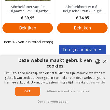
Afscheidsset van de
Afscheidsset van de
Bulgaarse Lev Bulgarije
Belgische Frank België
Fraai 8,88 Lev 2026
Fraai 76,50 Frank 0
Prijs
Prijs
€ 39,95
€ 34,95
Bekijken
Bekijken
Item 1-2 van 2 in totaal item(s)

Terug naar boven
×
Deze website maakt gebruik van
cookies
Hulp & Informatie
Om u zo goed mogelijk van dienst te kunnen zijn, maakt deze website
DUTCH
gebruik van cookies. Door gebruik te maken van deze website gaat u
hiermee akkoord. U kunt uw toestemming altijd intrekken.
Lees verder
FRENCH
Copyright © 2026 EuroCollect
OKE
Alleen essentiële cookies
Details weergeven