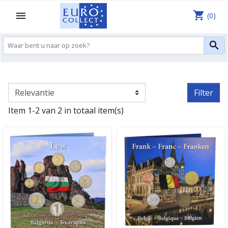
shopping_cart

(0)

Filter
Item 1-2 van 2 in totaal item(s)